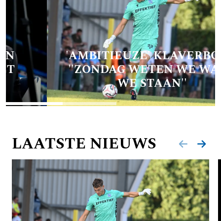
'AMBITIEUZE' KLAVERBOER:
''ZONDAG WETEN WE WAAR
WE STAAN''
LAATSTE NIEUWS