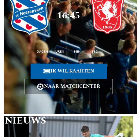
16:45
DAGEN
UREN
MIN
SEC
IK WIL KAARTEN
NAAR MATCHCENTER
T NIEUWS