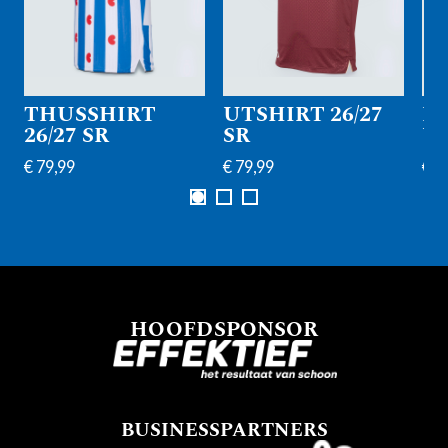
THUSSHIRT
UTSHIRT 26/27
K
26/27 SR
SR
UI
€ 79,99
€ 79,99
€ 7
HOOFDSPONSOR
BUSINESSPARTNERS