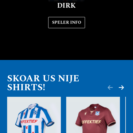
DIRK
SPELER INFO
SPEL
 INFO
SKOAR ÚS NIJE
SHIRTS!